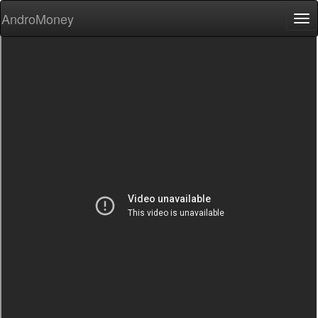
AndroMoney
Tog
nav