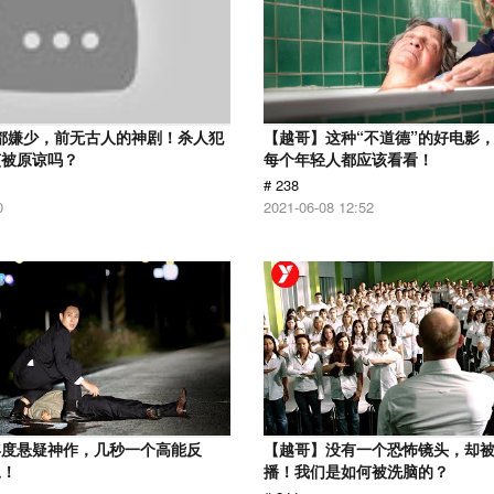
分都嫌少，前无古人的神剧！杀人犯
【越哥】这种“不道德”的好电影
该被原谅吗？
每个年轻人都应该看看！
# 238
0
2021-06-08 12:52
年度悬疑神作，几秒一个高能反
【越哥】没有一个恐怖镜头，却
尾！
播！我们是如何被洗脑的？