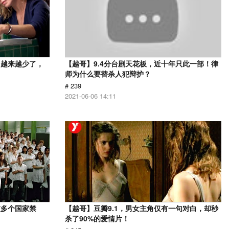
，越来越少了，
【越哥】9.4分台剧天花板，近十年只此一部！律
师为什么要替杀人犯辩护？
# 239
2021-06-06 14:11
被多个国家禁
【越哥】豆瓣9.1，男女主角仅有一句对白，却秒
杀了90%的爱情片！