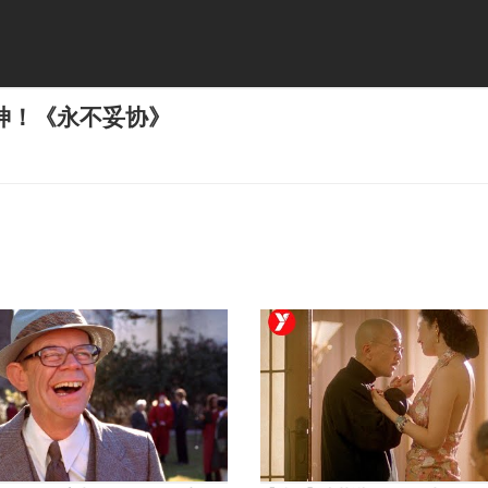
神！《永不妥协》