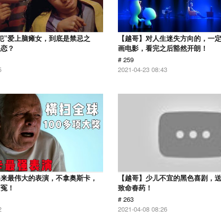
犯”爱上脑瘫女，到底是禁忌之
【越哥】对人生迷失方向的，一
之恋？
画电影，看完之后豁然开朗！
# 259
5
2021-04-23 08:43
年来最伟大的表演，不拿奥斯卡，
【越哥】少儿不宜的黑色喜剧，
叫冤！
致命春药！
# 263
2
2021-04-08 08:26