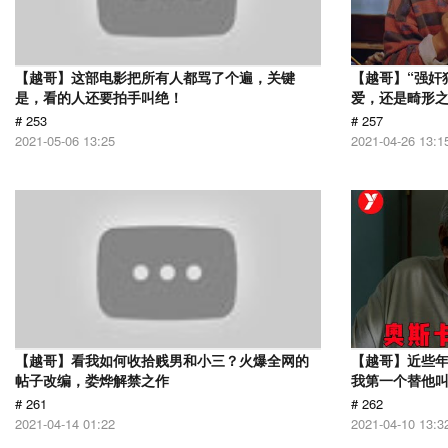
【越哥】这部电影把所有人都骂了个遍，关键
【越哥】“强奸
是，看的人还要拍手叫绝！
爱，还是畸形
# 253
# 257
2021-05-06 13:25
2021-04-26 13:1
【越哥】看我如何收拾贱男和小三？火爆全网的
【越哥】近些
帖子改编，娄烨解禁之作
我第一个替他
# 261
# 262
2021-04-14 01:22
2021-04-10 13:3