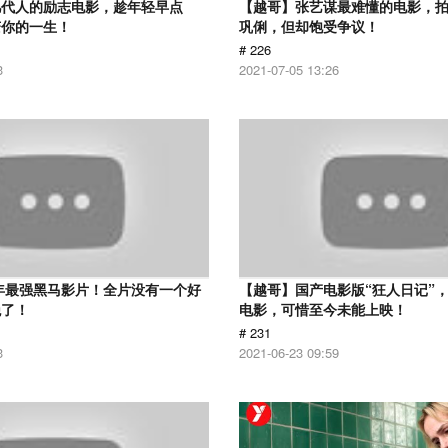
几代人的励志电影，趁年轻早点
【越哥】张艺谋最难懂的电影，
变你的一生！
巩俐，但却饱受争议！
# 226
3
2021-07-05 13:26
6年最强黑马影片！全片没有一个好
【越哥】国产电影版“狂人日记”
绝了！
电影，可惜至今未能上映！
# 231
3
2021-06-23 09:59