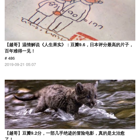
【越哥】温情解说《人生果实》：豆瓣9.6，日本评分最高的片子，
百年难得一见！
# 486
2019-09-21 05:07
【越哥】豆瓣9.2分，一部几乎绝迹的冒险电影，真的是太治愈
了！