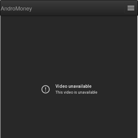
AndroMoney
Tog
nav