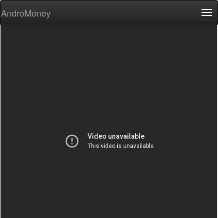
AndroMoney
Tog
nav