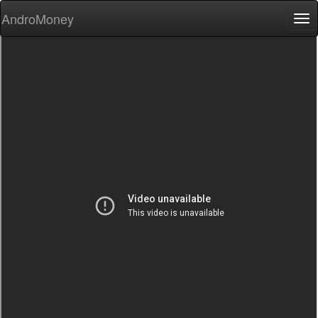
AndroMoney
Tog
nav