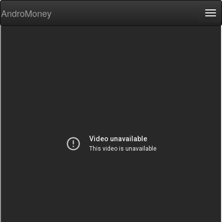
AndroMoney
Tog
nav