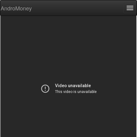
AndroMoney
Tog
nav