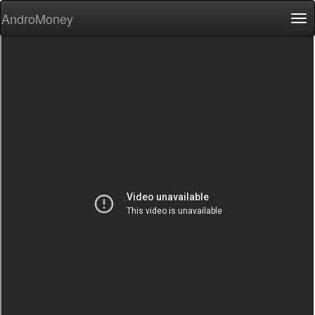
AndroMoney
Tog
nav