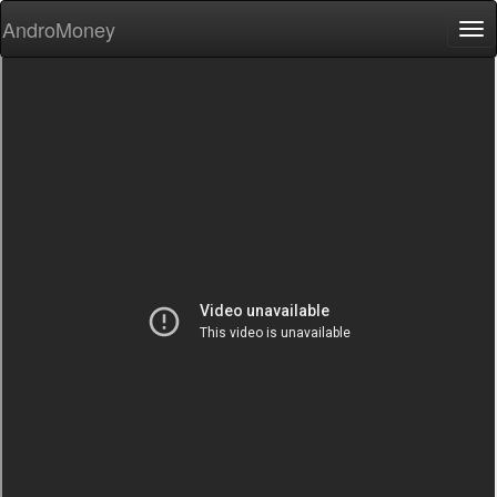
AndroMoney
Tog
nav