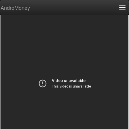
AndroMoney
Tog
nav