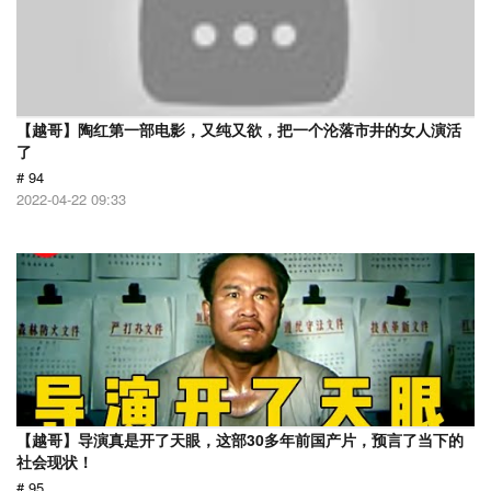
【越哥】陶红第一部电影，又纯又欲，把一个沦落市井的女人演活
了
# 94
2022-04-22 09:33
【越哥】导演真是开了天眼，这部30多年前国产片，预言了当下的
社会现状！
# 95