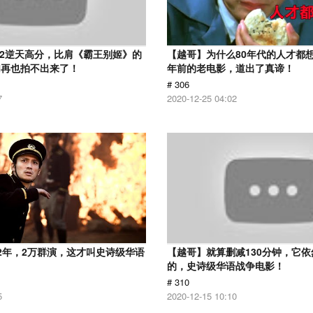
.2逆天高分，比肩《霸王别姬》的
【越哥】为什么80年代的人才都想
们再也拍不出来了！
年前的老电影，道出了真谛！
# 306
7
2020-12-25 04:02
2年，2万群演，这才叫史诗级华语
【越哥】就算删减130分钟，它
的，史诗级华语战争电影！
# 310
5
2020-12-15 10:10