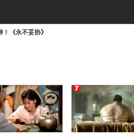
神！《永不妥协》