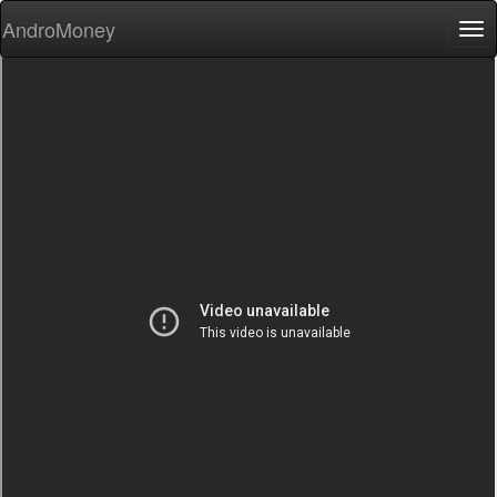
AndroMoney
Tog
nav