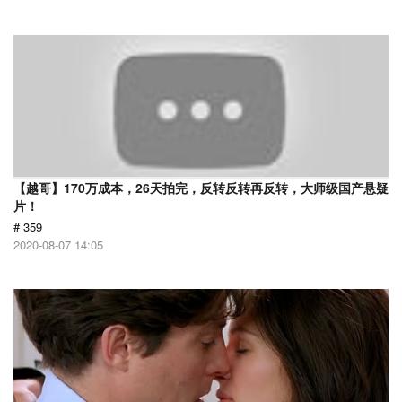
【越哥】170万成本，26天拍完，反转反转再反转，大师级国产悬疑
片！
# 359
2020-08-07 14:05