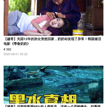
【越哥】失踪12年的孙女突然回家，奶奶却发现了异常！韩国催泪
电影《季春奶奶》
# 362
2020-08-01 05:22
【越哥】这部电影跟99%的人都有关，没有一个恐怖镜头，却看得