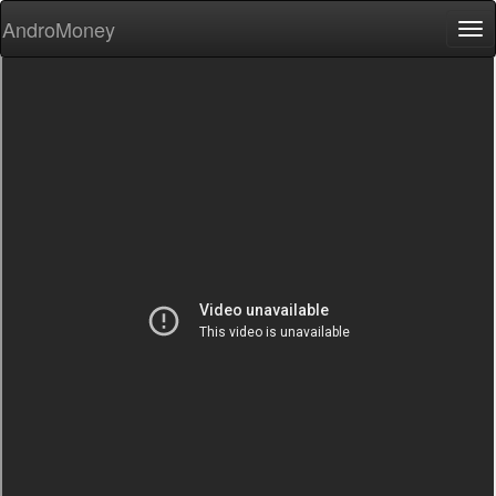
AndroMoney
Tog
nav