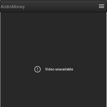
AndroMoney
Tog
nav