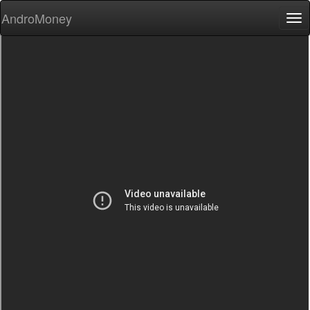
AndroMoney
Tog
nav