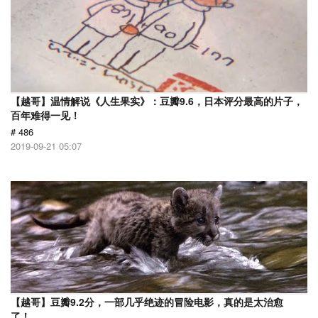
【越哥】温情解说《人生果实》：豆瓣9.6，日本评分最高的片子，
百年难得一见！
# 486
2019-09-21 05:07
【越哥】豆瓣9.2分，一部几乎绝迹的冒险电影，真的是太治愈
了！