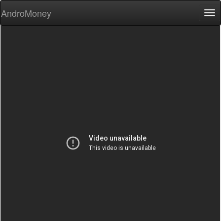
AndroMoney
Tog
nav