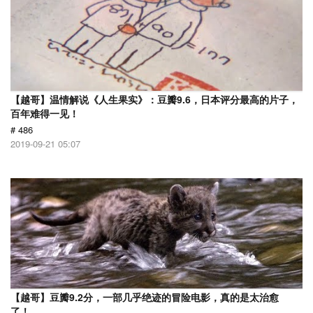
【越哥】温情解说《人生果实》：豆瓣9.6，日本评分最高的片子，
百年难得一见！
# 486
2019-09-21 05:07
【越哥】豆瓣9.2分，一部几乎绝迹的冒险电影，真的是太治愈
了！