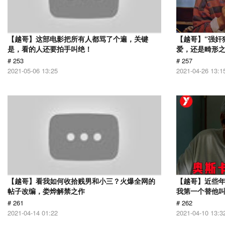
【越哥】这部电影把所有人都骂了个遍，关键
【越哥】“强奸
是，看的人还要拍手叫绝！
爱，还是畸形
# 253
# 257
2021-05-06 13:25
2021-04-26 13:1
【越哥】看我如何收拾贱男和小三？火爆全网的
【越哥】近些
帖子改编，娄烨解禁之作
我第一个替他
# 261
# 262
2021-04-14 01:22
2021-04-10 13:3