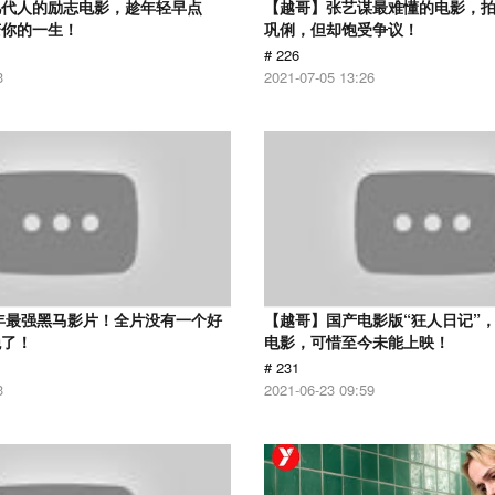
几代人的励志电影，趁年轻早点
【越哥】张艺谋最难懂的电影，
变你的一生！
巩俐，但却饱受争议！
# 226
3
2021-07-05 13:26
6年最强黑马影片！全片没有一个好
【越哥】国产电影版“狂人日记”
绝了！
电影，可惜至今未能上映！
# 231
3
2021-06-23 09:59