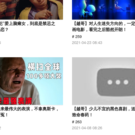
犯”爱上脑瘫女，到底是禁忌之
【越哥】对人生迷失方向的，一
之恋？
画电影，看完之后豁然开朗！
# 259
5
2021-04-23 08:43
年来最伟大的表演，不拿奥斯卡，
【越哥】少儿不宜的黑色喜剧，
叫冤！
致命春药！
# 263
2
2021-04-08 08:26