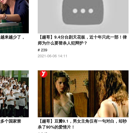
，越来越少了，
【越哥】9.4分台剧天花板，近十年只此一部！律
师为什么要替杀人犯辩护？
# 239
2021-06-06 14:11
被多个国家禁
【越哥】豆瓣9.1，男女主角仅有一句对白，却秒
杀了90%的爱情片！