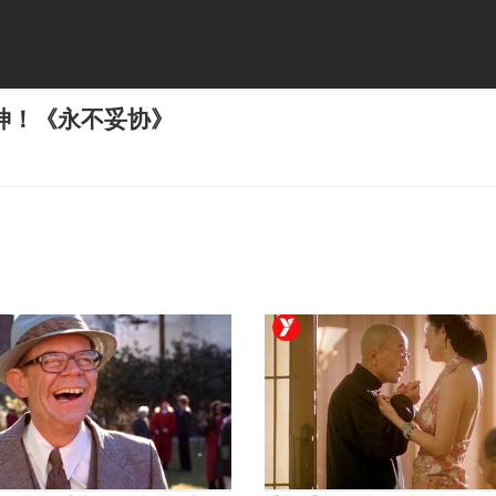
神！《永不妥协》