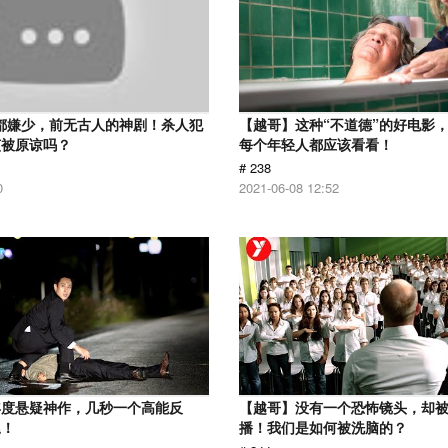
分都嫌少，前无古人的神剧！杀人犯
【越哥】这种“不道德”的好电影
该被原谅吗？
每个年轻人都应该看看！
# 238
0
2021-06-08 12:52
年度悬疑神作，几秒一个高能反
【越哥】没有一个恐怖镜头，却
尾！
播！我们是如何被洗脑的？