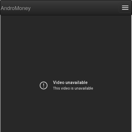
AndroMoney
Tog
nav