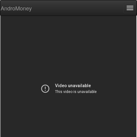
AndroMoney
Tog
nav