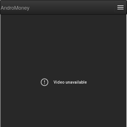
AndroMoney
Tog
nav