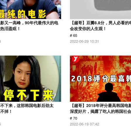
影又一高峰，90年代最伟大的电
【越哥】豆瓣8.8分，男人必看的
我热泪盈眶！
会改变你的人生观！
# 65
4
2022-06-29 10:31
停不下来，这部韩国电影后劲太
【越哥】2018年评分最高韩国电
忘不掉！
深度好片，揭露了吃人的韩国社
# 70
5
2022-06-19 07:42