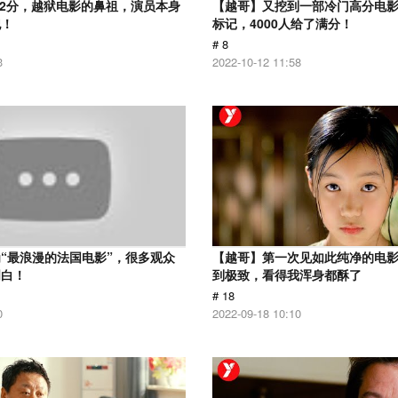
.2分，越狱电影的鼻祖，演员本身
【越哥】又挖到一部冷门高分电影，
犯！
标记，4000人给了满分！
# 8
3
2022-10-12 11:58
“最浪漫的法国电影”，很多观众
【越哥】第一次见如此纯净的电
明白！
到极致，看得我浑身都酥了
# 18
0
2022-09-18 10:10