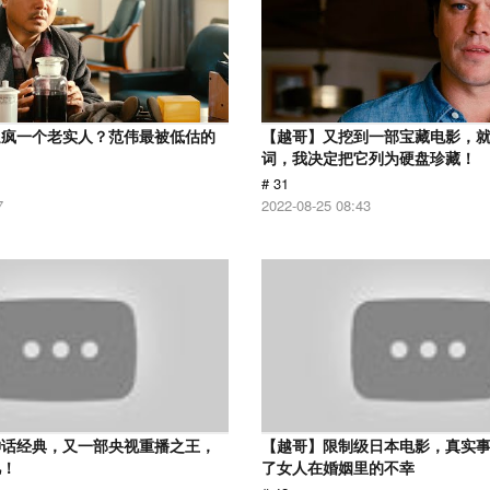
逼疯一个老实人？范伟最被低估的
【越哥】又挖到一部宝藏电影，
词，我决定把它列为硬盘珍藏！
# 31
7
2022-08-25 08:43
神话经典，又一部央视重播之王，
【越哥】限制级日本电影，真实
忆！
了女人在婚姻里的不幸