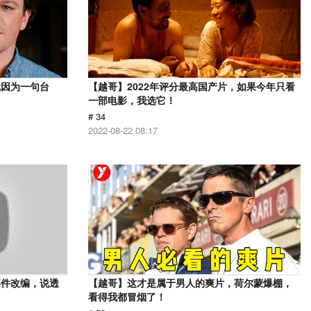
就因为一句台
【越哥】2022年评分最高国产片，如果今年只看
一部电影，我选它！
# 34
2022-08-22 08:17
事件改编，说透
【越哥】这才是属于男人的爽片，荷尔蒙爆棚，
看得我都冒烟了！