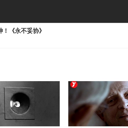
神！《永不妥协》