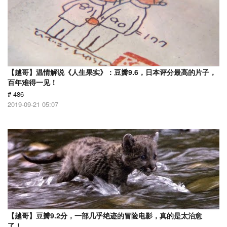
【越哥】温情解说《人生果实》：豆瓣9.6，日本评分最高的片子，
百年难得一见！
# 486
2019-09-21 05:07
【越哥】豆瓣9.2分，一部几乎绝迹的冒险电影，真的是太治愈
了！