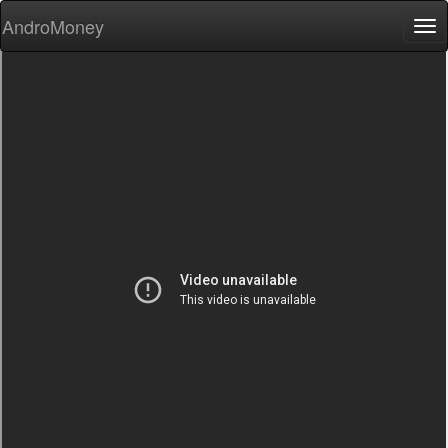
AndroMoney
Tog
nav