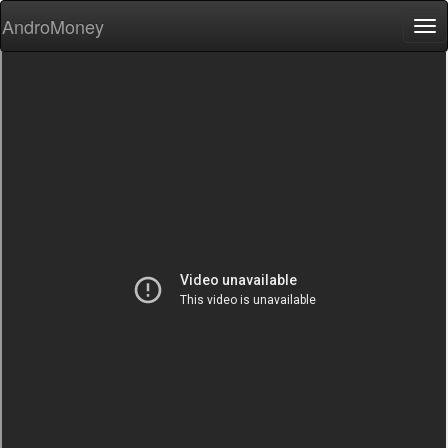
AndroMoney
Tog
nav