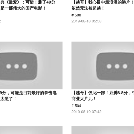
典《最爱》：可惜！删了49分
【越哥】我心目中最浪漫的港片！
该是一部伟大的国产电影！
依然无法被超越！
# 500
2
2019-08-18 05:58
.9分，可能是目前最好的拳击电
【越哥】仅此一部！豆瓣8.8分，
，太硬了！
商业大片儿！
# 504
1
2019-08-10 07:42