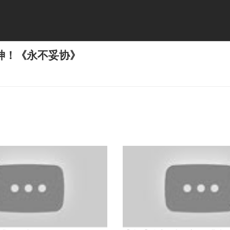
神！《永不妥协》