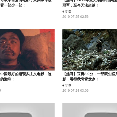
作看一部少一部！
冠军，至今无法超越！
# 512
1
2019-07-25 02:56
是中国最好的超现实主义电影，这
【越哥】豆瓣8.9分，一部既生猛
技的巅峰！
影，看得我脊背发凉！
# 516
5
2019-07-24 03:06