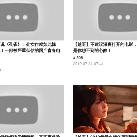
解说《孔雀》：处女作就如此惊
【越哥】不建议深夜打开的电影
见！一部被严重低估的国产青春电
是你想不到的心酸！
# 508
2019-07-31 07:41
9
史诗级华语爱情电影，真实事件改
【越哥】2012年最火爆的韩国电