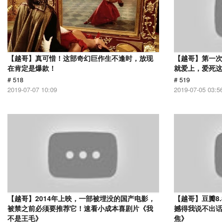
【越哥】真可惜！这部奇幻巨作生不逢时，放现
【越哥】第一
在肯定是爆款！
就爱上，爱死
# 518
# 519
2019-07-07 10:09
2019-07-05 03:5
【越哥】2014年上映，一部被埋没的国产电影，
【越哥】豆瓣8
被禁之前必须要推荐它！速看小成本喜剧片《我
撼得我说不出
不是王毛》
焦》