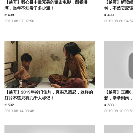
【越哥】我心目中最完美的狙击电影，酣畅淋
【越哥】解读经
漓，当年不知看了多少遍！
钟，不然它应
# 498
# 499
2019-08-27 07:50
2019-08-20 04:5
【越哥】2019年冷门佳片，真实又残忍，这样的
【越哥】豆瓣8
好片不该只有几千人标记！
影，拳拳到肉
# 502
# 503
2019-08-14 09:48
2019-08-12 09:5