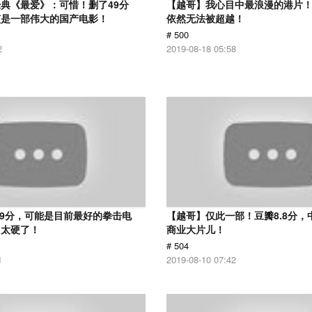
典《最爱》：可惜！删了49分
【越哥】我心目中最浪漫的港片！
该是一部伟大的国产电影！
依然无法被超越！
# 500
2
2019-08-18 05:58
.9分，可能是目前最好的拳击电
【越哥】仅此一部！豆瓣8.8分，
，太硬了！
商业大片儿！
# 504
1
2019-08-10 07:42