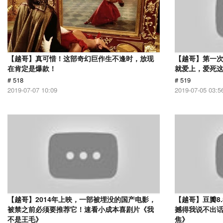
【越哥】真可惜！这部奇幻巨作生不逢时，放现
【越哥】第一
在肯定是爆款！
就爱上，爱死
# 518
# 519
2019-07-07 10:09
2019-07-05 03:5
【越哥】2014年上映，一部被埋没的国产电影，
【越哥】豆瓣8
被禁之前必须要推荐它！速看小成本喜剧片《我
撼得我说不出
不是王毛》
焦》