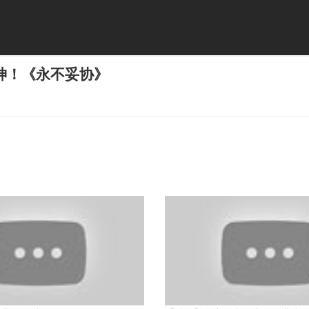
神！《永不妥协》