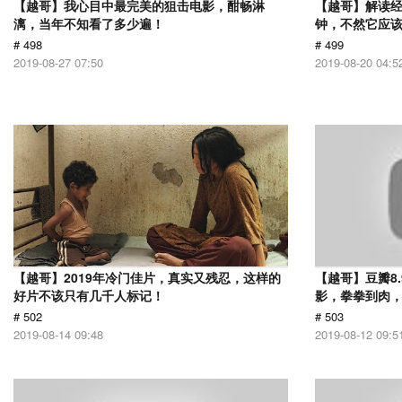
【越哥】我心目中最完美的狙击电影，酣畅淋
【越哥】解读经
漓，当年不知看了多少遍！
钟，不然它应
# 498
# 499
2019-08-27 07:50
2019-08-20 04:5
【越哥】2019年冷门佳片，真实又残忍，这样的
【越哥】豆瓣8
好片不该只有几千人标记！
影，拳拳到肉
# 502
# 503
2019-08-14 09:48
2019-08-12 09:5