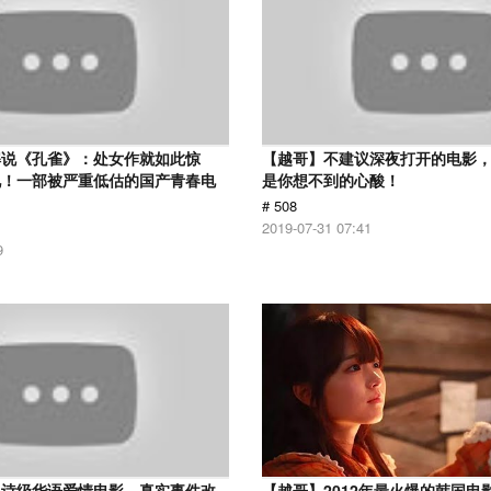
解说《孔雀》：处女作就如此惊
【越哥】不建议深夜打开的电影
见！一部被严重低估的国产青春电
是你想不到的心酸！
# 508
2019-07-31 07:41
9
史诗级华语爱情电影，真实事件改
【越哥】2012年最火爆的韩国电