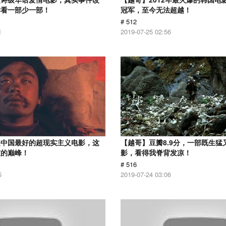
作看一部少一部！
冠军，至今无法超越！
# 512
1
2019-07-25 02:56
是中国最好的超现实主义电影，这
【越哥】豆瓣8.9分，一部既生猛
技的巅峰！
影，看得我脊背发凉！
# 516
5
2019-07-24 03:06