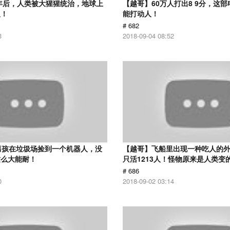
0年后，人类被大猩猩统治，地球上
【越哥】60万人打出8 9分，这
人！
能打动人！
# 682
3
2018-09-04 08:52
男孩在垃圾场捡到一个机器人，没
【越哥】飞船里出现一种吃人的外
这么大能耐！
只活1213人！怪物原来是人类变
# 686
0
2018-09-02 03:14