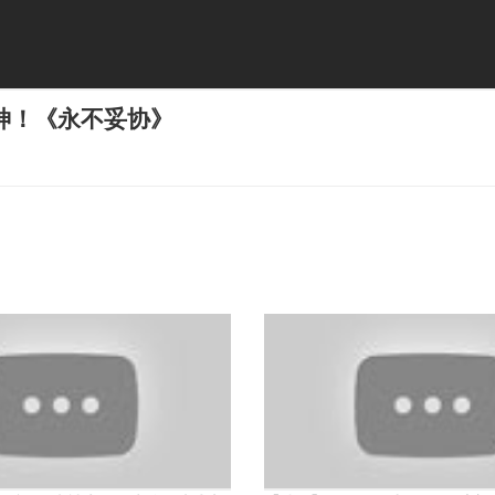
神！《永不妥协》