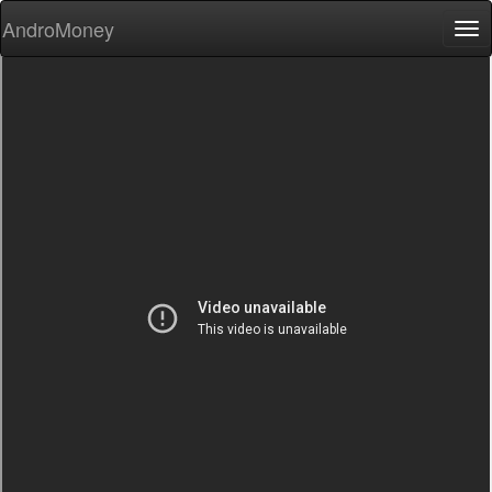
AndroMoney
Tog
nav