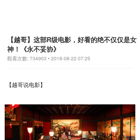
【越哥】这部R级电影，好看的绝不仅仅是女
神！《永不妥协》
觀看次數: 734903 • 2018-08-22 07:25
【越哥说电影】