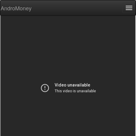
AndroMoney
Tog
nav