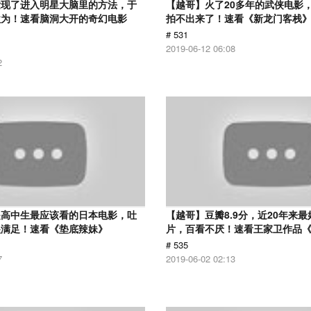
发现了进入明星大脑里的方法，于
【越哥】火了20多年的武侠电影
欲为！速看脑洞大开的奇幻电影
拍不出来了！速看《新龙门客栈
# 531
2019-06-12 06:08
2
是高中生最应该看的日本电影，吐
【越哥】豆瓣8.9分，近20年来
很满足！速看《垫底辣妹》
片，百看不厌！速看王家卫作品
# 535
7
2019-06-02 02:13