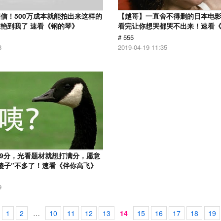
信！500万成本就能拍出来这样的
【越哥】一直舍不得删的日本电
艳到我了 速看《钢的琴》
看完让你想哭都哭不出来！速看
# 555
8
2019-04-19 11:35
.9分，光看题材就想打满分，愿意
傻子”不多了！速看《伴你高飞》
9
1
2
…
10
11
12
13
14
15
16
17
18
19