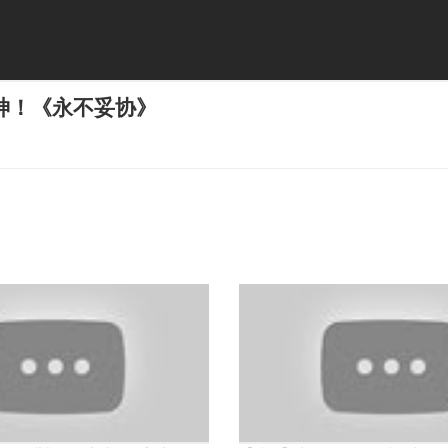
神！《永不妥协》