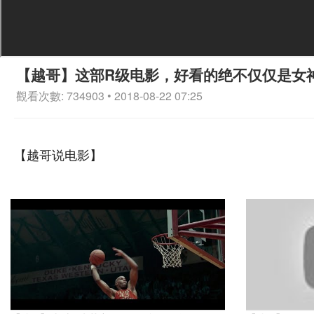
【越哥】这部R级电影，好看的绝不仅仅是女
觀看次數: 734903 • 2018-08-22 07:25
【越哥说电影】