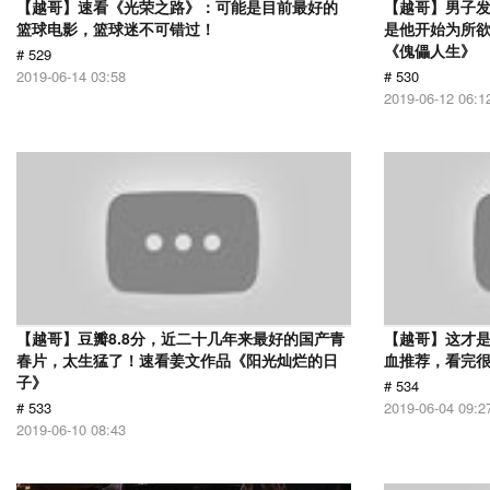
【越哥】速看《光荣之路》：可能是目前最好的
【越哥】男子
篮球电影，篮球迷不可错过！
是他开始为所
《傀儡人生》
# 529
2019-06-14 03:58
# 530
2019-06-12 06:1
【越哥】豆瓣8.8分，近二十几年来最好的国产青
【越哥】这才
春片，太生猛了！速看姜文作品《阳光灿烂的日
血推荐，看完
子》
# 534
# 533
2019-06-04 09:2
2019-06-10 08:43