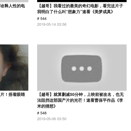
部诠释人性的电
【越哥】我看过的最美的奇幻电影，看完这片子
》
我明白了什么叫“想象力”速看《美梦成真》
# 544
2019-05-14 03:56
悚片！捂着眼睛
【越哥】就算删减50分钟，上映前被改名，也无
法阻挡这部国产片的光芒！速看曹保平作品《李
米的猜想》
# 548
2019-05-06 03:50