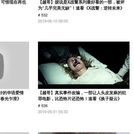
，可惜现在再也
【越哥】据说是X战警系列最好看的一部，被评
》
为“几乎完美无缺”！速看《X战警：逆转未来》
# 532
2019-06-10 09:05
最好的华语爱情
【越哥】真实事件改编，一部让人头皮发麻的犯
《春光乍泄》
罪电影，比恐怖片还恐怖！速看《换子疑云》
# 536
2019-05-31 03:32