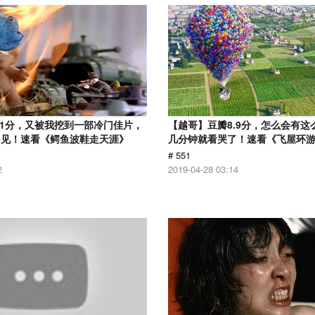
.1分，又被我挖到一部冷门佳片，
【越哥】豆瓣8.9分，怎么会有这
多见！速看《鳄鱼波鞋走天涯》
几分钟就看哭了！速看《飞屋环
# 551
2
2019-04-28 03:14