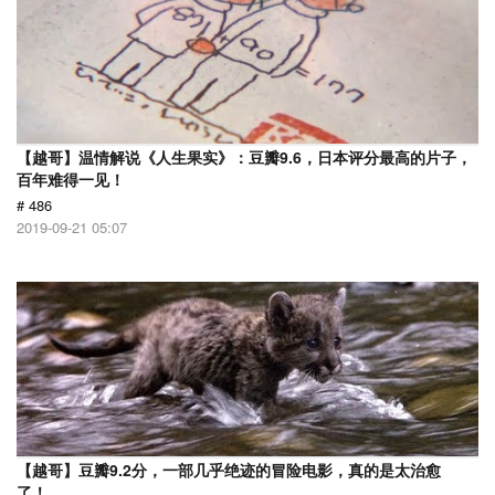
【越哥】温情解说《人生果实》：豆瓣9.6，日本评分最高的片子，
百年难得一见！
# 486
2019-09-21 05:07
【越哥】豆瓣9.2分，一部几乎绝迹的冒险电影，真的是太治愈
了！