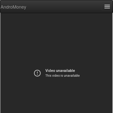
AndroMoney
Tog
nav