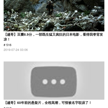
【越哥】豆瓣8.9分，一部既生猛又疯狂的日本电影，看得我脊背发
凉！
# 516
2019-07-24 03:06
【越哥】60年前的悬疑片，全程高潮，可惜被名字耽误了！