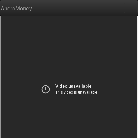
AndroMoney
Tog
nav