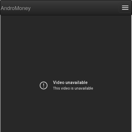
AndroMoney
Tog
nav