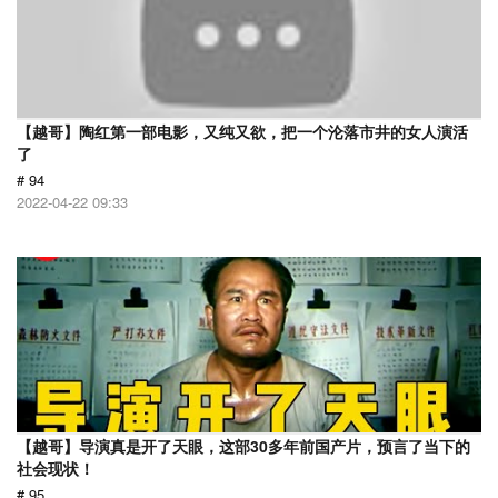
【越哥】陶红第一部电影，又纯又欲，把一个沦落市井的女人演活
了
# 94
2022-04-22 09:33
【越哥】导演真是开了天眼，这部30多年前国产片，预言了当下的
社会现状！
# 95