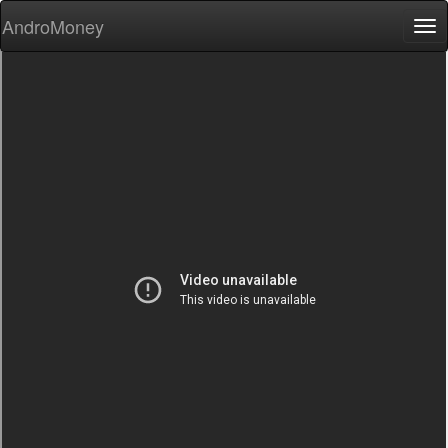
AndroMoney
Tog
nav