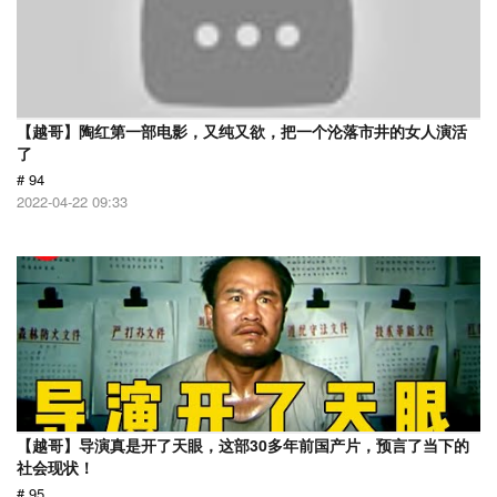
【越哥】陶红第一部电影，又纯又欲，把一个沦落市井的女人演活
了
# 94
2022-04-22 09:33
【越哥】导演真是开了天眼，这部30多年前国产片，预言了当下的
社会现状！
# 95