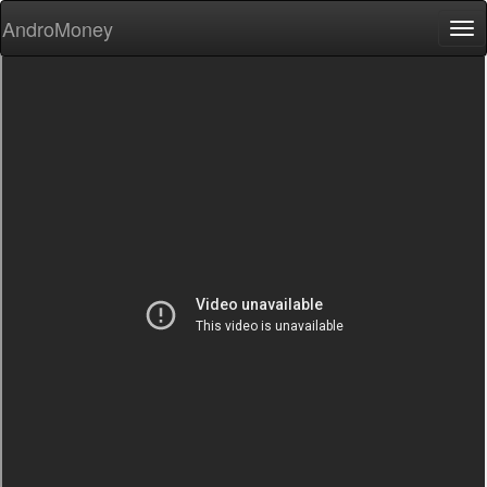
AndroMoney
Tog
nav