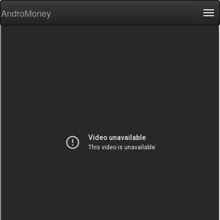
AndroMoney
Tog
nav