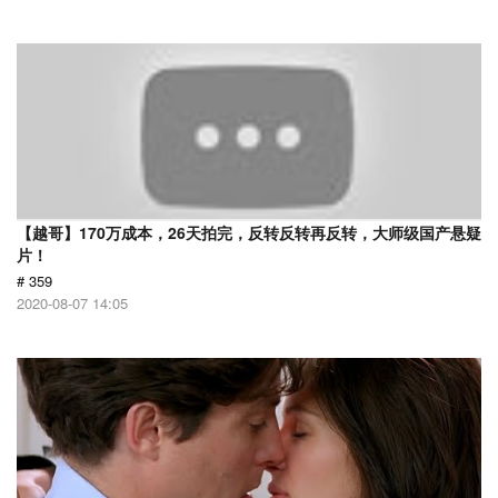
【越哥】170万成本，26天拍完，反转反转再反转，大师级国产悬疑
片！
# 359
2020-08-07 14:05