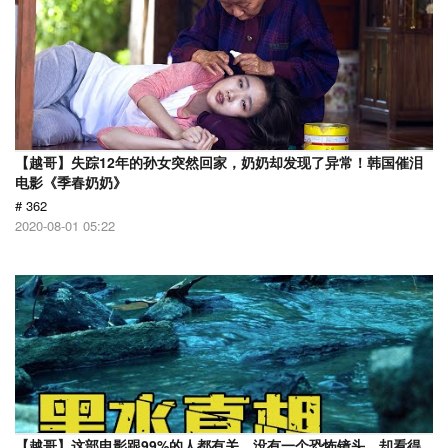
【越哥】失踪12年的孙女突然回家，奶奶却发现了异常！韩国催泪
电影《季春奶奶》
# 362
2020-08-01 05:22
【越哥】这部电影跟99%的人都有关，没有一个恐怖镜头，却看得