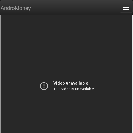
AndroMoney
Tog
nav