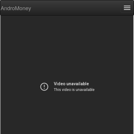
AndroMoney
Tog
nav