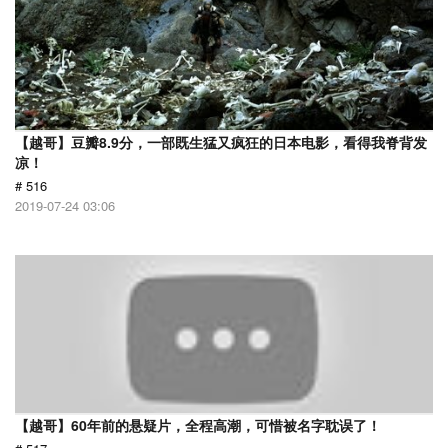
【越哥】豆瓣8.9分，一部既生猛又疯狂的日本电影，看得我脊背发
凉！
# 516
2019-07-24 03:06
【越哥】60年前的悬疑片，全程高潮，可惜被名字耽误了！