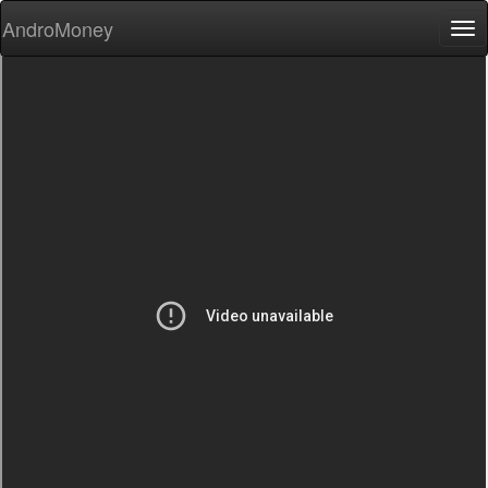
AndroMoney
Tog
nav