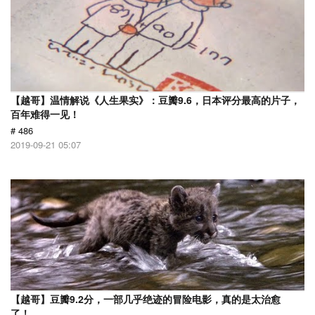
【越哥】温情解说《人生果实》：豆瓣9.6，日本评分最高的片子，
百年难得一见！
# 486
2019-09-21 05:07
【越哥】豆瓣9.2分，一部几乎绝迹的冒险电影，真的是太治愈
了！