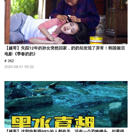
【越哥】失踪12年的孙女突然回家，奶奶却发现了异常！韩国催泪
电影《季春奶奶》
# 362
2020-08-01 05:22
【越哥】这部电影跟99%的人都有关，没有一个恐怖镜头，却看得