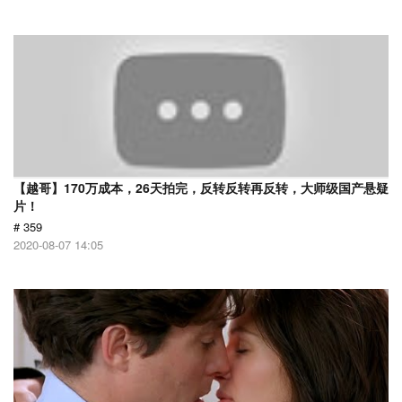
【越哥】170万成本，26天拍完，反转反转再反转，大师级国产悬疑
片！
# 359
2020-08-07 14:05