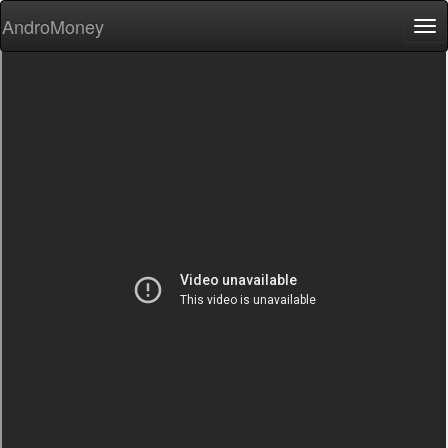
AndroMoney
Tog
nav