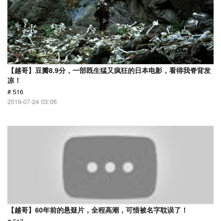
【越哥】豆瓣8.9分，一部既生猛又疯狂的日本电影，看得我脊背发
凉！
# 516
2019-07-24 03:06
【越哥】60年前的悬疑片，全程高潮，可惜被名字耽误了！