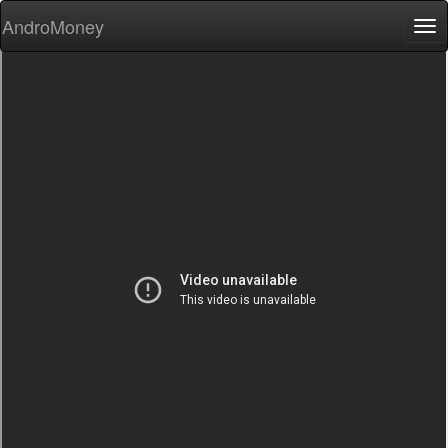
AndroMoney
Tog
nav