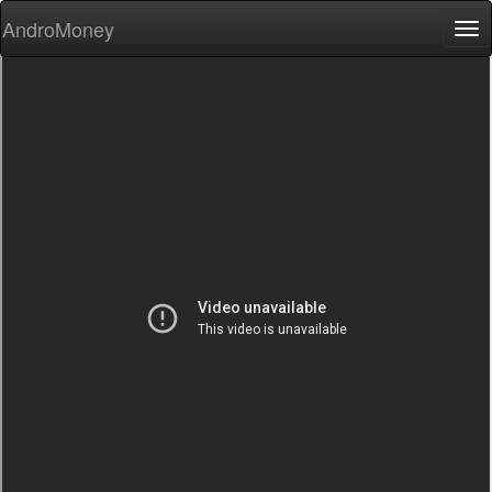
AndroMoney
Tog
nav