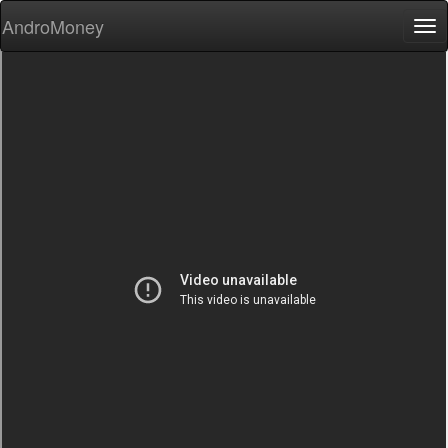
AndroMoney
Tog
nav