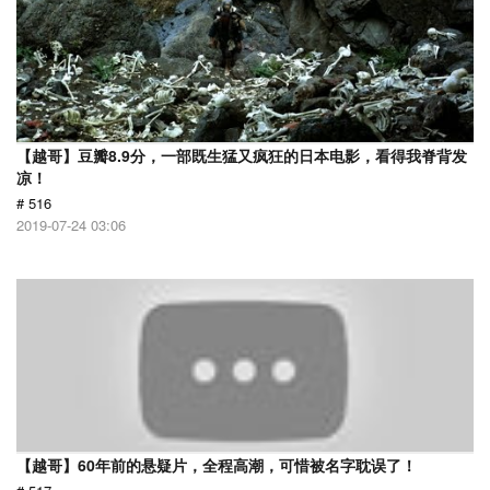
【越哥】豆瓣8.9分，一部既生猛又疯狂的日本电影，看得我脊背发
凉！
# 516
2019-07-24 03:06
【越哥】60年前的悬疑片，全程高潮，可惜被名字耽误了！