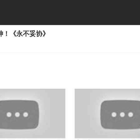
神！《永不妥协》