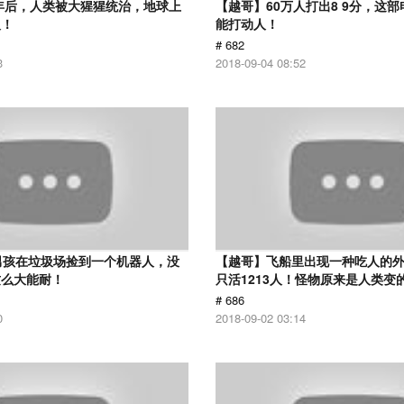
0年后，人类被大猩猩统治，地球上
【越哥】60万人打出8 9分，这
人！
能打动人！
# 682
3
2018-09-04 08:52
男孩在垃圾场捡到一个机器人，没
【越哥】飞船里出现一种吃人的外
这么大能耐！
只活1213人！怪物原来是人类变
# 686
0
2018-09-02 03:14