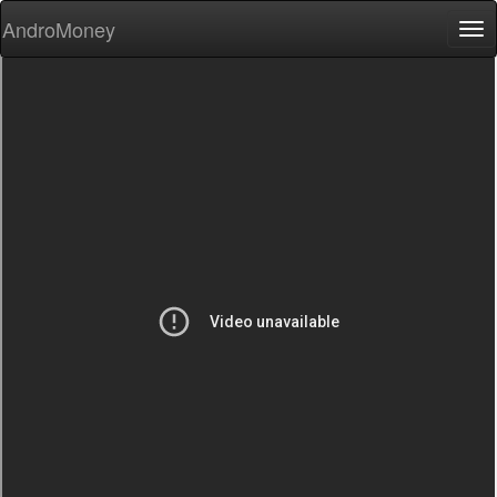
AndroMoney
Tog
nav