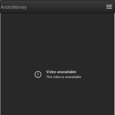
AndroMoney
Tog
nav