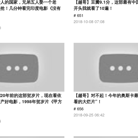
女人的国家，兄弟五人娶一个老
【越哥】豆瓣9.1分，这部最有中
来抢！几分钟看完印度电影《没有
开头我就看了10遍！
# 651
2018-10-08 07:08
0
20年前的这部贺岁片，现在看依
【越哥】对不起！今年的奥斯卡最
产好电影，1998年贺岁片《甲方
看的大烂片”！
# 656
2018-09-25 06:42
4