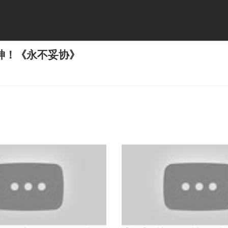
神！《永不妥协》