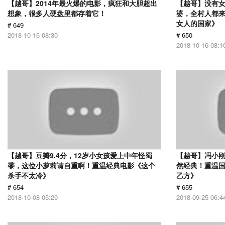
【越哥】2014年最火爆的电影，疯狂和大胆超出
【越哥】没有
想象，很多人硬盘里都存着它！
婆，全村人都
女人的国家》
# 649
2018-10-16 08:30
# 650
2018-10-16 08:1
【越哥】豆瓣9.4分，12岁小女孩爱上中年怪蜀
【越哥】冯小刚
黍，这位小萝莉请自重啊！重温经典电影《这个
然经典！重温国
杀手不太冷》
乙方》
# 654
# 655
2018-10-08 05:29
2018-09-25 06:4