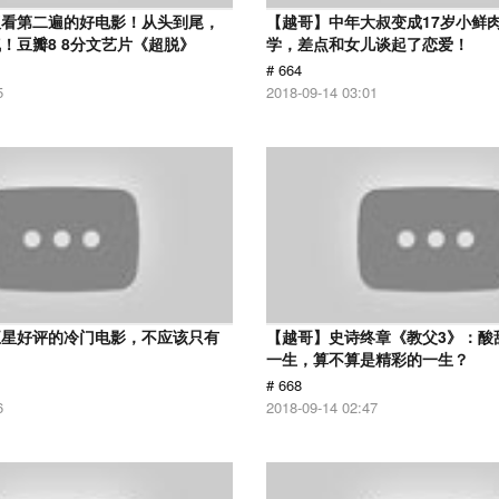
议看第二遍的好电影！从头到尾，
【越哥】中年大叔变成17岁小鲜
！豆瓣8 8分文艺片《超脱》
学，差点和女儿谈起了恋爱！
# 664
5
2018-09-14 03:01
五星好评的冷门电影，不应该只有
【越哥】史诗终章《教父3》：酸
！
一生，算不算是精彩的一生？
# 668
6
2018-09-14 02:47