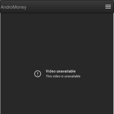
AndroMoney
Tog
nav