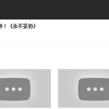
神！《永不妥协》