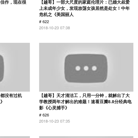
幻佳作，现在很
【越哥】一部大尺度的家庭伦理片：已婚大叔爱
上未成年少女，发现放荡女孩居然是处女！中年
危机之《美国丽人
# 622
2018-10-23 07:38
来都没有过机
【越哥】天才清洁工，只用一分钟，就解出了大
贝》
学教授两年才解出的难题！速看豆瓣8.8分经典电
影《心灵捕手》
# 626
2018-10-23 07:35