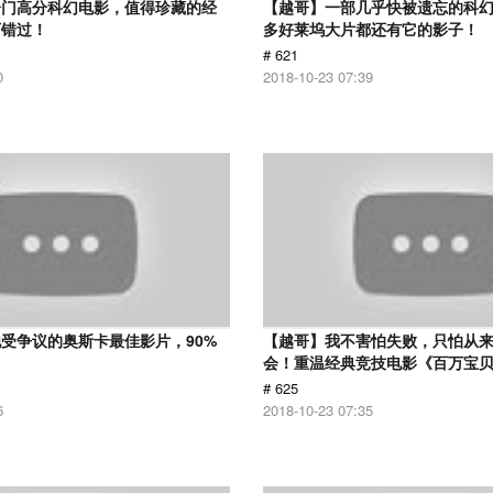
冷门高分科幻电影，值得珍藏的经
【越哥】一部几乎快被遗忘的科
可错过！
多好莱坞大片都还有它的影子！
# 621
0
2018-10-23 07:39
受争议的奥斯卡最佳影片，90%
【越哥】我不害怕失败，只怕从
！
会！重温经典竞技电影《百万宝
# 625
6
2018-10-23 07:35