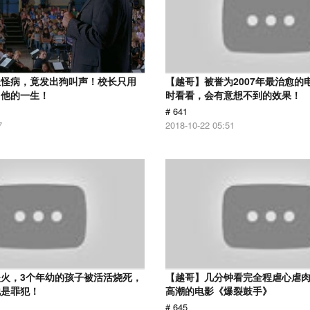
患怪病，竟发出狗叫声！校长只用
【越哥】被誉为2007年最治愈的
了他的一生！
时看看，会有意想不到的效果！
# 641
7
2018-10-22 05:51
火，3个年幼的孩子被活活烧死，
【越哥】几分钟看完全程虐心虐
他是罪犯！
高潮的电影《爆裂鼓手》
# 645