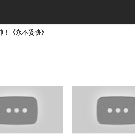
神！《永不妥协》