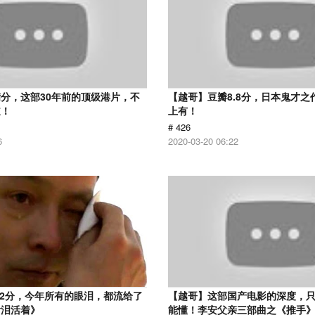
分，这部30年前的顶级港片，不
【越哥】豆瓣8.8分，日本鬼才之
道！
上有！
# 426
6
2020-03-20 06:22
.2分，今年所有的眼泪，都流给了
【越哥】这部国产电影的深度，
含泪活着》
能懂！李安父亲三部曲之《推手