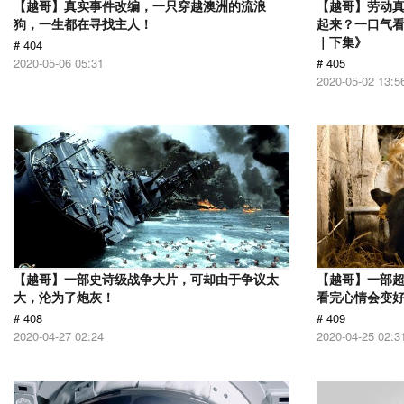
【越哥】真实事件改编，一只穿越澳洲的流浪
【越哥】劳动
狗，一生都在寻找主人！
起来？一口气看
｜下集》
# 404
2020-05-06 05:31
# 405
2020-05-02 13:5
【越哥】一部史诗级战争大片，可却由于争议太
【越哥】一部
大，沦为了炮灰！
看完心情会变
# 408
# 409
2020-04-27 02:24
2020-04-25 02:3