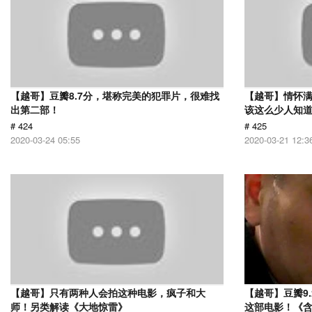
【越哥】豆瓣8.7分，堪称完美的犯罪片，很难找
【越哥】情怀满
出第二部！
该这么少人知
# 424
# 425
2020-03-24 05:55
2020-03-21 12:3
【越哥】只有两种人会拍这种电影，疯子和大
【越哥】豆瓣9
师！另类解读《大地惊雷》
这部电影！《