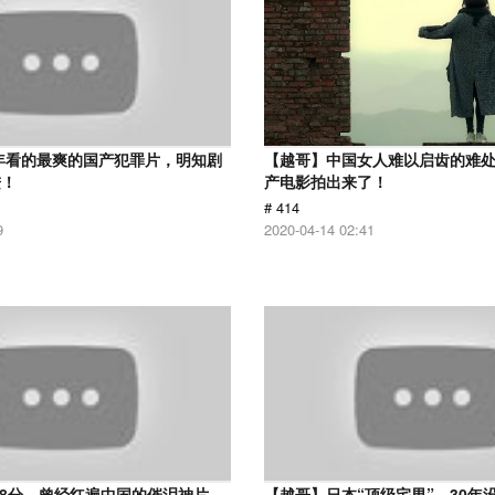
9年看的最爽的国产犯罪片，明知剧
【越哥】中国女人难以启齿的难
进！
产电影拍出来了！
# 414
9
2020-04-14 02:41
.8分，曾经红遍中国的催泪神片，
【越哥】日本“顶级宅男”，30年