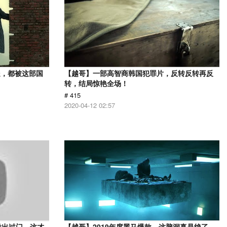
处，都被这部国
【越哥】一部高智商韩国犯罪片，反转反转再反
转，结局惊艳全场！
# 415
2020-04-12 02:57
没出过门，这才
【越哥】2019年度黑马爆款，这脑洞真是绝了，