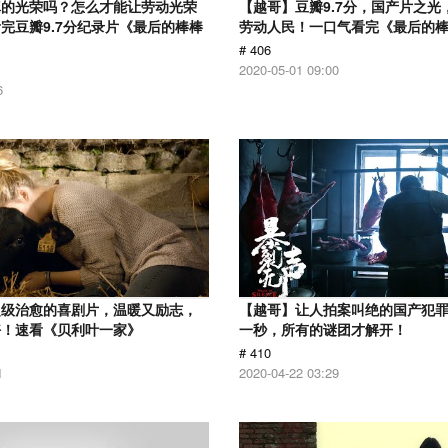
真的光荣吗？怎么才能让劳动光荣
【越哥】豆瓣9.7分，国产片之光
完豆瓣9.7分纪录片《最后的棒棒
劳动人民！一口气看完《最后的
# 406
2020-05-01 09:00
6
超级治愈的喜剧片，温暖又励志，
【越哥】让人拍案叫绝的国产犯
好！速看《贝利叶一家》
一秒，所有的谜团才解开！
# 410
1
2020-04-22 03:29