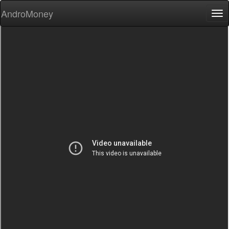
AndroMoney
Tog
nav